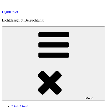
Zum
Inhalt
LightLive!
springen
Lichtdesign & Beleuchtung
Menü
LightLive!