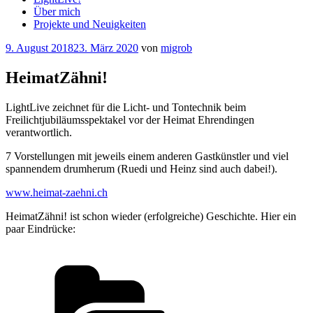
Über mich
Projekte und Neuigkeiten
Veröffentlicht
9. August 2018
23. März 2020
von
migrob
am
HeimatZähni!
LightLive zeichnet für die Licht- und Tontechnik beim
Freilichtjubiläumsspektakel vor der Heimat Ehrendingen
verantwortlich.
7 Vorstellungen mit jeweils einem anderen Gastkünstler und viel
spannendem drumherum (Ruedi und Heinz sind auch dabei!).
www.heimat-zaehni.ch
HeimatZähni! ist schon wieder (erfolgreiche) Geschichte. Hier ein
paar Eindrücke:
Kategorien