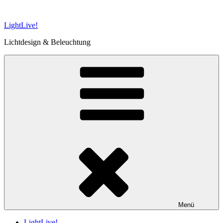
Zum
Inhalt
LightLive!
springen
Lichtdesign & Beleuchtung
Menü
LightLive!